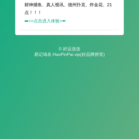
财神捕鱼、真人视讯、德州扑克、炸金花、21
点！！！
➡️<<点击进入体验>⬅️
© 好运连连
易记域名:HaoPinPai.vip(好品牌拼音)